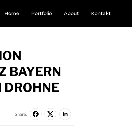
Home
Portfolio
About
Kontakt
ION
Z BAYERN
M DROHNE
Share: