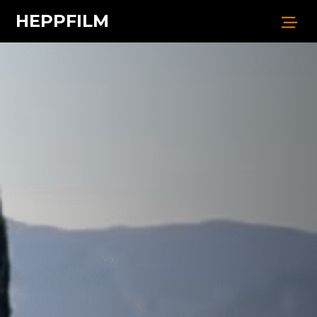
HEPPFILM