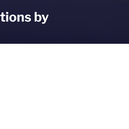
tions by
H in Biberach/Riss (Deutschland)