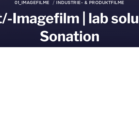
01_IMAGEFILME
INDUSTRIE- & PRODUKTFILME
/-Imagefilm | lab solu
Sonation
CLIENT
 Hepp
Sonation Gmb